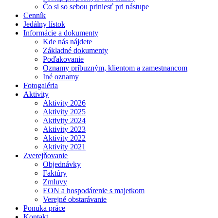
Čo si so sebou priniesť pri nástupe
Cenník
Jedálny lístok
Informácie a dokumenty
Kde nás nájdete
Základné dokumenty
Poďakovanie
Oznamy príbuzným, klientom a zamestnancom
Iné oznamy
Fotogaléria
Aktivity
Aktivity 2026
Aktivity 2025
Aktivity 2024
Aktivity 2023
Aktivity 2022
Aktivity 2021
Zverejňovanie
Objednávky
Faktúry
Zmluvy
EON a hospodárenie s majetkom
Verejné obstarávanie
Ponuka práce
Kontakt